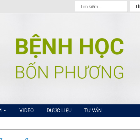
M
VIDEO
DƯỢC LIỆU
TƯ VẤN