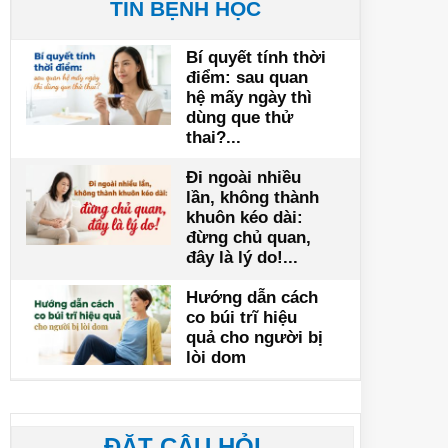
TIN BỆNH HỌC
Bí quyết tính thời
điểm: sau quan
hệ mấy ngày thì
dùng que thử
thai?...
Đi ngoài nhiều
lần, không thành
khuôn kéo dài:
đừng chủ quan,
đây là lý do!...
Hướng dẫn cách
co búi trĩ hiệu
quả cho người bị
lòi dom
ĐẶT CÂU HỎI