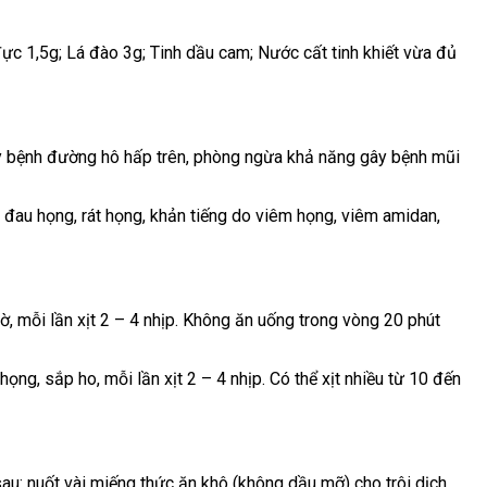
ực 1,5g; Lá đào 3g; Tinh dầu cam; Nước cất tinh khiết vừa đủ
y bệnh đường hô hấp trên, phòng ngừa khả năng gây bệnh mũi
 đau họng, rát họng, khản tiếng do viêm họng, viêm amidan,
iờ, mỗi lần xịt 2 – 4 nhịp. Không ăn uống trong vòng 20 phút
họng, sắp ho, mỗi lần xịt 2 – 4 nhịp. Có thể xịt nhiều từ 10 đến
sau: nuốt vài miếng thức ăn khô (không dầu mỡ) cho trôi dịch