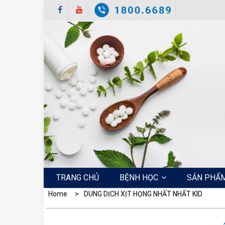
Skip
to
content
TRANG CHỦ
BỆNH HỌC
SẢN PHẨ
Home
DUNG DỊCH XỊT HỌNG NHẤT NHẤT KID