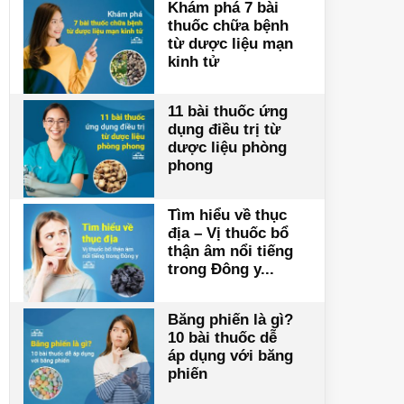
Khám phá 7 bài
thuốc chữa bệnh
từ dược liệu mạn
kinh tử
11 bài thuốc ứng
dụng điều trị từ
dược liệu phòng
phong
Tìm hiểu về thục
địa – Vị thuốc bổ
thận âm nổi tiếng
trong Đông y...
Băng phiến là gì?
10 bài thuốc dễ
áp dụng với băng
phiến