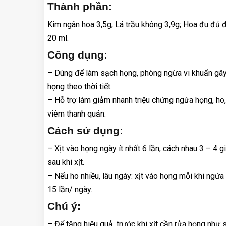
Thành phần:
Kim ngân hoa 3,5g; Lá trầu không 3,9g; Hoa đu đủ đ
20 ml.
Công dụng:
– Dùng để làm sạch họng, phòng ngừa vi khuẩn gâ
họng theo thời tiết.
– Hỗ trợ làm giảm nhanh triệu chứng ngứa họng, ho,
viêm thanh quản.
Cách sử dụng:
– Xịt vào họng ngày ít nhất 6 lần, cách nhau 3 – 4 g
sau khi xịt.
– Nếu ho nhiều, lâu ngày: xịt vào họng mỗi khi ngứa 
15 lần/ ngày.
Chú ý:
– Để tăng hiệu quả, trước khi xịt cần rửa họng như 