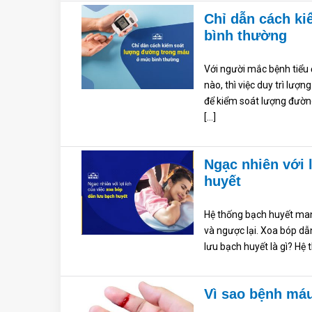
Chỉ dẫn cách k
bình thường
Với người mắc bệnh tiểu
nào, thì việc duy trì lư
để kiểm soát lượng đườn
[…]
Ngạc nhiên với 
huyết
Hệ thống bạch huyết man
và ngược lại. Xoa bóp dẫ
lưu bạch huyết là gì? Hệ
Vì sao bệnh má