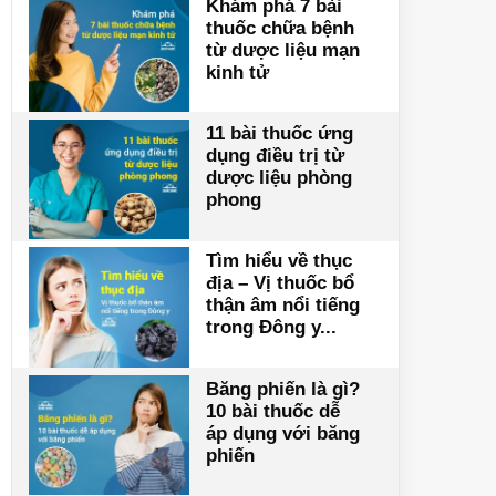
Khám phá 7 bài
thuốc chữa bệnh
từ dược liệu mạn
kinh tử
11 bài thuốc ứng
dụng điều trị từ
dược liệu phòng
phong
Tìm hiểu về thục
địa – Vị thuốc bổ
thận âm nổi tiếng
trong Đông y...
Băng phiến là gì?
10 bài thuốc dễ
áp dụng với băng
phiến