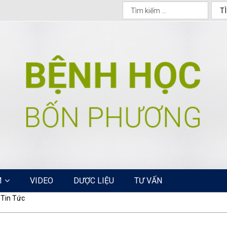
M
VIDEO
DƯỢC LIỆU
TƯ VẤN
Tin Tức