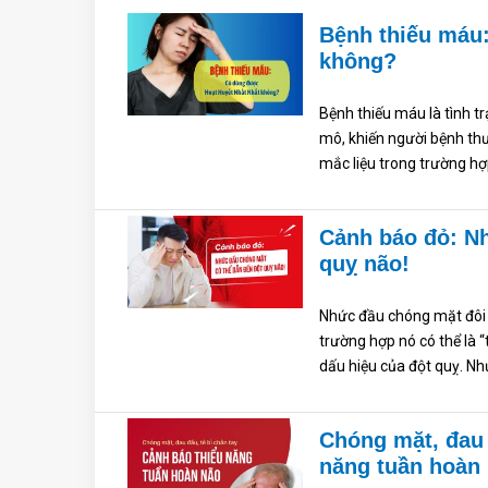
Bệnh thiếu máu
không?
Bệnh thiếu máu là tình 
mô, khiến người bệnh th
mắc liệu trong trường hợ
Cảnh báo đỏ: N
quỵ não!
Nhức đầu chóng mặt đôi k
trường hợp nó có thể là 
dấu hiệu của đột quỵ. Nh
Chóng mặt, đau 
năng tuần hoàn