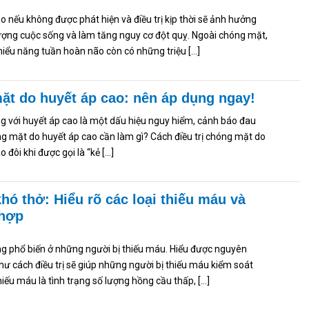
 nếu không được phát hiện và điều trị kịp thời sẽ ảnh hưởng
ượng cuộc sống và làm tăng nguy cơ đột quỵ. Ngoài chóng mặt,
thiểu năng tuần hoàn não còn có những triệu […]
mặt do huyết áp cao: nên áp dụng ngay!
g với huyết áp cao là một dấu hiệu nguy hiểm, cảnh báo đau
ng mặt do huyết áp cao cần làm gì? Cách điều trị chóng mặt do
 đôi khi được gọi là “kẻ […]
hó thở: Hiểu rõ các loại thiếu máu và
 hợp
ng phổ biến ở những người bị thiếu máu. Hiểu được nguyên
ư cách điều trị sẽ giúp những người bị thiếu máu kiểm soát
hiếu máu là tình trạng số lượng hồng cầu thấp, […]