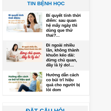
TIN BỆNH HỌC
Bí quyết tính thời
điểm: sau quan
hệ mấy ngày thì
dùng que thử
thai?...
Đi ngoài nhiều
lần, không thành
khuôn kéo dài:
đừng chủ quan,
đây là lý do!...
Hướng dẫn cách
co búi trĩ hiệu
quả cho người bị
lòi dom
ĐẶT CÂU HỎI