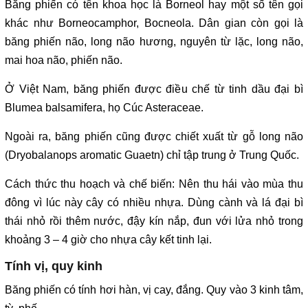
Băng phiến có tên khoa học là Borneol hay một số tên gọi
khác như Borneocamphor, Bocneola. Dân gian còn gọi là
băng phiến não, long não hương, nguyên từ lặc, long não,
mai hoa não, phiến não.
Ở Việt Nam, băng phiến được điều chế từ tinh dầu đại bì
Blumea balsamifera, họ Cúc Asteraceae.
Ngoài ra, băng phiến cũng được chiết xuất từ gỗ long não
(Dryobalanops aromatic Guaetn) chỉ tập trung ở Trung Quốc.
Cách thức thu hoạch và chế biến: Nên thu hái vào mùa thu
đông vì lúc này cây có nhiều nhựa. Dùng cành và lá đại bì
thái nhỏ rồi thêm nước, đậy kín nắp, đun với lửa nhỏ trong
khoảng 3 – 4 giờ cho nhựa cây kết tinh lại.
Tính vị, quy kinh
Băng phiến có tính hơi hàn, vị cay, đắng. Quy vào 3 kinh tâm,