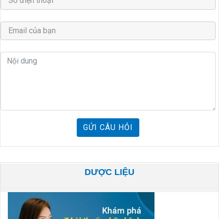
GỬI CÂU HỎI
DƯỢC LIỆU