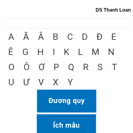
DS Thanh Loan
A
Ă
Â
B
C
D
Đ
E
Ê
G
H
I
K
L
M
N
O
Ô
Ơ
P
Q
R
S
T
U
Ư
V
X
Y