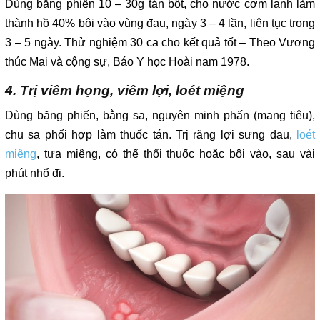
Dùng băng phiến 10 – 30g tán bột, cho nước cơm lạnh làm
thành hồ 40% bôi vào vùng đau, ngày 3 – 4 lần, liên tục trong
3 – 5 ngày. Thử nghiệm 30 ca cho kết quả tốt – Theo Vương
thúc Mai và cộng sự, Báo Y học Hoài nam 1978.
4. Trị viêm họng, viêm lợi, loét miệng
Dùng băng phiến, bằng sa, nguyên minh phấn (mang tiêu),
chu sa phối hợp làm thuốc tán. Trị răng lợi sưng đau,
loét
miệng
, tưa miệng, có thể thổi thuốc hoặc bôi vào, sau vài
phút nhổ đi.