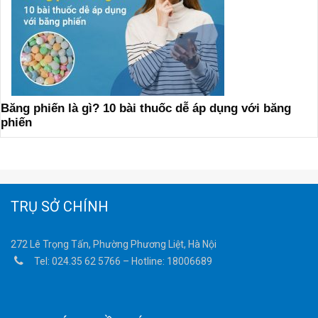
Băng phiến là gì? 10 bài thuốc dễ áp dụng với băng
phiến
TRỤ SỞ CHÍNH
272 Lê Trọng Tấn, Phường Phương Liệt, Hà Nội
Tel:
024.35 62 5766
– Hotline:
18006689