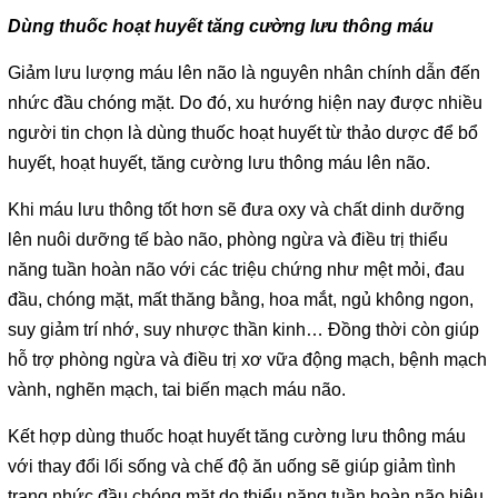
Dùng thuốc hoạt huyết tăng cường lưu thông máu
Giảm lưu lượng máu lên não là nguyên nhân chính dẫn đến
nhức đầu chóng mặt. Do đó, xu hướng hiện nay được nhiều
người tin chọn là dùng thuốc hoạt huyết từ thảo dược để bổ
huyết, hoạt huyết, tăng cường lưu thông máu lên não.
Khi máu lưu thông tốt hơn sẽ đưa oxy và chất dinh dưỡng
lên nuôi dưỡng tế bào não, phòng ngừa và điều trị thiểu
năng tuần hoàn não với các triệu chứng như mệt mỏi, đau
đầu, chóng mặt, mất thăng bằng, hoa mắt, ngủ không ngon,
suy giảm trí nhớ, suy nhược thần kinh… Đồng thời còn giúp
hỗ trợ phòng ngừa và điều trị xơ vữa động mạch, bệnh mạch
vành, nghẽn mạch, tai biến mạch máu não.
Kết hợp dùng thuốc hoạt huyết tăng cường lưu thông máu
với thay đổi lối sống và chế độ ăn uống sẽ giúp giảm tình
trạng nhức đầu chóng mặt do thiểu năng tuần hoàn não hiệu