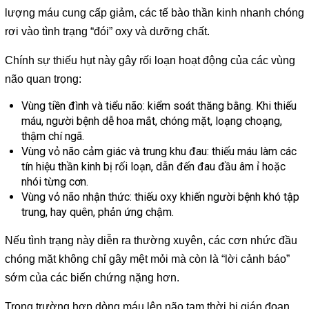
lượng máu cung cấp giảm, các tế bào thần kinh nhanh chóng
rơi vào tình trạng “đói” oxy và dưỡng chất.
Chính sự thiếu hụt này gây rối loạn hoạt động của các vùng
não quan trọng:
Vùng tiền đình và tiểu não: kiểm soát thăng bằng. Khi thiếu
máu, người bệnh dễ hoa mắt, chóng mặt, loạng choạng,
thậm chí ngã.
Vùng vỏ não cảm giác và trung khu đau: thiếu máu làm các
tín hiệu thần kinh bị rối loạn, dẫn đến đau đầu âm ỉ hoặc
nhói từng cơn.
Vùng vỏ não nhận thức: thiếu oxy khiến người bệnh khó tập
trung, hay quên, phản ứng chậm.
Nếu tình trạng này diễn ra thường xuyên, các cơn nhức đầu
chóng mặt không chỉ gây mệt mỏi mà còn là “lời cảnh báo”
sớm của các biến chứng nặng hơn.
Trong trường hợp dòng máu lên não tạm thời bị gián đoạn