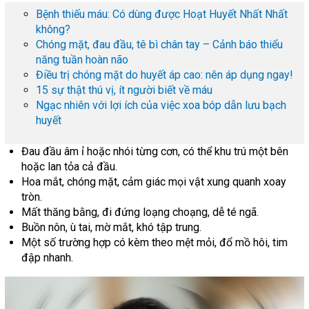
Bệnh thiếu máu: Có dùng được Hoạt Huyết Nhất Nhất
không?
Chóng mặt, đau đầu, tê bì chân tay – Cảnh báo thiểu
năng tuần hoàn não
Điều trị chóng mặt do huyết áp cao: nên áp dụng ngay!
15 sự thật thú vị, ít người biết về máu
Ngạc nhiên với lợi ích của việc xoa bóp dẫn lưu bạch
huyết
Đau đầu âm ỉ hoặc nhói từng cơn, có thể khu trú một bên
hoặc lan tỏa cả đầu.
Hoa mắt, chóng mặt, cảm giác mọi vật xung quanh xoay
tròn.
Mất thăng bằng, đi đứng loạng choạng, dễ té ngã.
Buồn nôn, ù tai, mờ mắt, khó tập trung.
Một số trường hợp có kèm theo mệt mỏi, đổ mồ hôi, tim
đập nhanh.