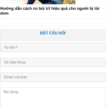
Hướng dẫn cách co búi trĩ hiệu quả cho người bị lòi
dom
ĐẶT CÂU HỎI