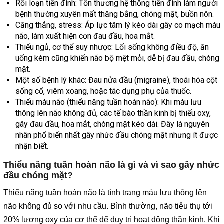
Rối loạn tiền đình: Tổn thương hệ thống tiền đình làm người
bệnh thường xuyên mất thăng bằng, chóng mặt, buồn nôn.
Căng thẳng, stress: Áp lực tâm lý kéo dài gây co mạch máu
não, làm xuất hiện cơn đau đầu, hoa mắt.
Thiếu ngủ, cơ thể suy nhược: Lối sống không điều độ, ăn
uống kém cũng khiến não bộ mệt mỏi, dễ bị đau đầu, chóng
mặt.
Một số bệnh lý khác: Đau nửa đầu (migraine), thoái hóa cột
sống cổ, viêm xoang, hoặc tác dụng phụ của thuốc.
Thiếu máu não (thiểu năng tuần hoàn não): Khi máu lưu
thông lên não không đủ, các tế bào thần kinh bị thiếu oxy,
gây đau đầu, hoa mắt, chóng mặt kéo dài. Đây là nguyên
nhân phổ biến nhất gây nhức đầu chóng mặt nhưng ít được
nhận biết.
Thiểu năng tuần hoàn não là gì và vì sao gây nhức
đầu chóng mặt?
Thiểu năng tuần hoàn não là tình trạng máu lưu thông lên
não không đủ so với nhu cầu. Bình thường, não tiêu thụ tới
20% lượng oxy của cơ thể để duy trì hoạt động thần kinh. Khi