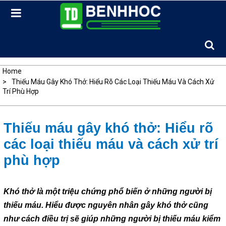
Skip
to
content
Home
Thiếu Máu Gây Khó Thở: Hiểu Rõ Các Loại Thiếu Máu Và Cách Xử
Trí Phù Hợp
Thiếu máu gây khó thở: Hiểu rõ
các loại thiếu máu và cách xử trí
phù hợp
Khó thở là một triệu chứng phổ biến ở những người bị
thiếu máu. Hiểu được nguyên nhân gây khó thở cũng
như cách điều trị sẽ giúp những người bị thiếu máu kiểm