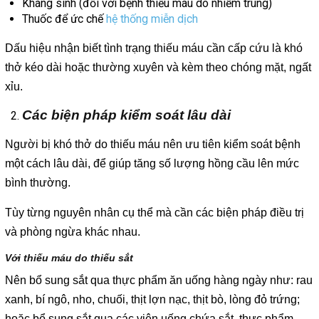
Kháng sinh (đối với bệnh thiếu máu do nhiễm trùng)
Thuốc để ức chế
hệ thống miễn dịch
Dấu hiệu nhận biết tình trạng thiếu máu cần cấp cứu là khó
thở kéo dài hoặc thường xuyên và kèm theo chóng mặt, ngất
xỉu.
Các biện pháp kiểm soát lâu dài
Người bị khó thở do thiếu máu nên ưu tiên kiểm soát bệnh
một cách lâu dài, để giúp tăng số lượng hồng cầu lên mức
bình thường.
Tùy từng nguyên nhân cụ thể mà cần các biện pháp điều trị
và phòng ngừa khác nhau.
Với thiếu máu do thiếu sắt
Nên bổ sung sắt qua thực phẩm ăn uống hàng ngày như: rau
xanh, bí ngô, nho, chuối, thịt lợn nạc, thịt bò, lòng đỏ trứng;
hoặc bổ sung sắt qua các viên uống chứa sắt, thực phẩm