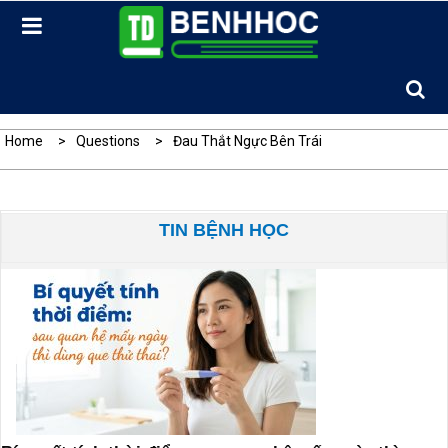
Skip
to
content
Home
Questions
Đau Thắt Ngực Bên Trái
TIN BỆNH HỌC