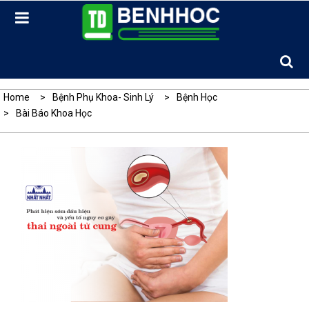
Skip
to
content
Home
Bệnh Phụ Khoa- Sinh Lý
Bệnh Học
Bài Báo Khoa Học