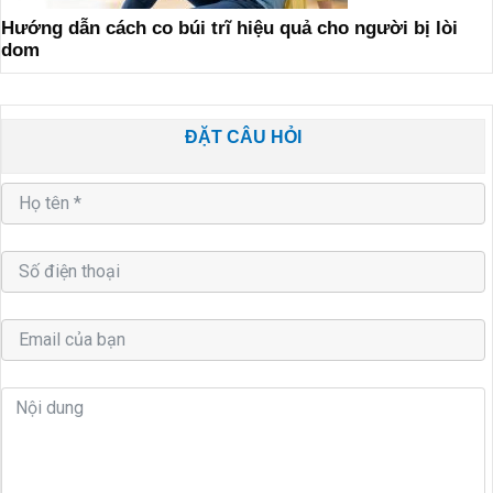
Hướng dẫn cách co búi trĩ hiệu quả cho người bị lòi
dom
ĐẶT CÂU HỎI