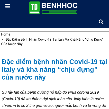
Skip
to
content
Home
Đặc Điểm Bệnh Nhân Covid-19 Tại Italy Và Khả Năng “chịu Đựng”
Của Nước Này
Đặc điểm bệnh nhân Covid-19 tại
Italy và khả năng “chịu đựng”
của nước này
Sự lây lan của bệnh đường hô hấp do virus corona 2019
(Covid-19) đã trở thành đại dịch toàn cầu. Italy hiện là nước
chiếm vị trí số 2 thế giới về số người mắc bệnh và tử vong do