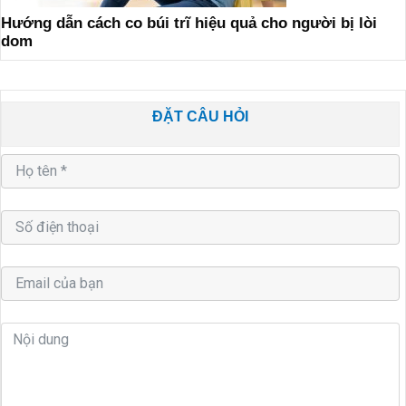
Hướng dẫn cách co búi trĩ hiệu quả cho người bị lòi
dom
ĐẶT CÂU HỎI