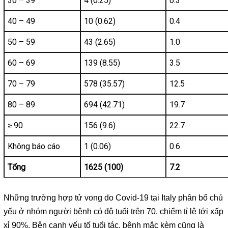
30 – 39
4 (0.25)
0.3
40 – 49
10 (0.62)
0.4
50 – 59
43 (2.65)
1.0
60 – 69
139 (8.55)
3.5
70 – 79
578 (35.57)
12.5
80 – 89
694 (42.71)
19.7
≥ 90
156 (9.6)
22.7
Không báo cáo
1 (0.06)
0.6
Tổng
1625 (100)
7.2
Những trường hợp tử vong do Covid-19 tại Italy phân bố chủ
yếu ở nhóm người bệnh có độ tuổi trên 70, chiểm tỉ lệ tới xấp
xỉ 90%. Bên cạnh yếu tố tuổi tác, bệnh mắc kèm cũng là