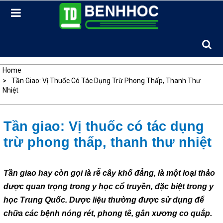
Skip
to
content
Home
Tần Giao: Vị Thuốc Có Tác Dụng Trừ Phong Thấp, Thanh Thư
Nhiệt
Tần giao: Vị thuốc có tác dụng
trừ phong thấp, thanh thư nhiệt
Tần giao hay còn gọi là rễ cây khổ đẳng, là một loại thảo
dược quan trọng trong y học cổ truyền, đặc biệt trong y
học Trung Quốc. Dược liệu thường được sử dụng để
chữa các bệnh nóng rét, phong tê, gân xương co quắp.