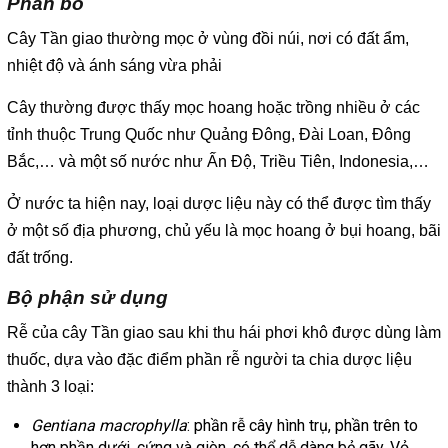
Phân bố
Cây Tần giao thường mọc ở vùng đồi núi, nơi có đất ẩm,
nhiệt độ và ánh sáng vừa phải
Cây thường được thấy mọc hoang hoặc trồng nhiều ở các
tỉnh thuộc Trung Quốc như Quảng Đông, Đài Loan, Đông
Bắc,… và một số nước như Ấn Độ, Triều Tiên, Indonesia,…
Ở nước ta hiện nay, loại dược liệu này có thể được tìm thấy
ở một số địa phương, chủ yếu là mọc hoang ở bụi hoang, bãi
đất trống.
Bộ phận sử dụng
Rễ của cây Tần giao sau khi thu hái phơi khô được dùng làm
thuốc, dựa vào đặc điểm phần rễ người ta chia dược liệu
thành 3 loại:
Gentiana macrophylla
: phần rễ cây hình trụ, phần trên to
hơn phần dưới, cứng và giòn, có thể dễ dàng bẻ gãy. Vỏ