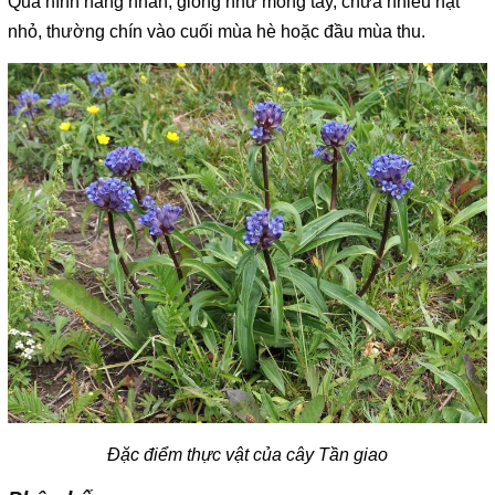
Quả hình nang nhẵn, giống như móng tay, chứa nhiều hạt
nhỏ, thường chín vào cuối mùa hè hoặc đầu mùa thu.
Đặc điểm thực vật của cây Tần giao