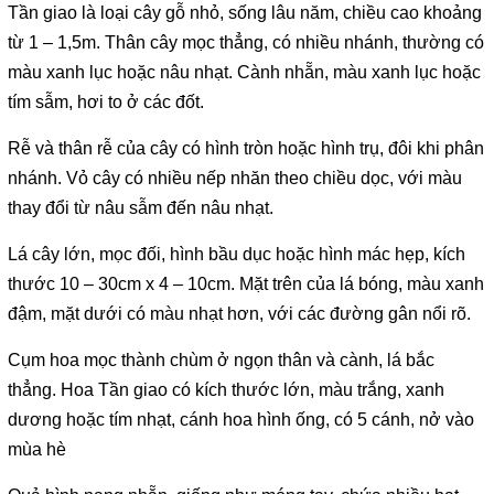
Tần giao là loại cây gỗ nhỏ, sống lâu năm, chiều cao khoảng
từ 1 – 1,5m. Thân cây mọc thẳng, có nhiều nhánh, thường có
màu xanh lục hoặc nâu nhạt. Cành nhẵn, màu xanh lục hoặc
tím sẫm, hơi to ở các đốt.
Rễ và thân rễ của cây có hình tròn hoặc hình trụ, đôi khi phân
nhánh. Vỏ cây có nhiều nếp nhăn theo chiều dọc, với màu
thay đổi từ nâu sẫm đến nâu nhạt.
Lá cây lớn, mọc đối, hình bầu dục hoặc hình mác hẹp, kích
thước 10 – 30cm x 4 – 10cm. Mặt trên của lá bóng, màu xanh
đậm, mặt dưới có màu nhạt hơn, với các đường gân nổi rõ.
Cụm hoa mọc thành chùm ở ngọn thân và cành, lá bắc
thẳng. Hoa Tần giao có kích thước lớn, màu trắng, xanh
dương hoặc tím nhạt, cánh hoa hình ống, có 5 cánh, nở vào
mùa hè