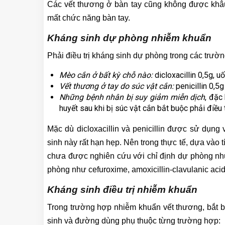
Các vết thương ở bàn tay cũng không được khâ
mất chức năng bàn tay.
Kháng sinh dự phòng nhiễm khuẩn
Phải điều trị kháng sinh dự phòng trong các trườ
Mèo cắn ở bất kỳ chỗ nào:
dicloxacillin 0,5g, u
Vết thương ở tay do súc vật cắn:
penicillin 0,5
Những bệnh nhân bị suy giảm miễn dịch
, đặc
huyết sau khi bị súc vật cắn bắt buộc phải điều 
Mặc dù dicloxacillin và penicillin được sử dụn
sinh này rất hạn hẹp. Nên trong thực tế, dựa vào
chưa được nghiên cứu với chỉ định dự phòng như
phòng như cefuroxime, amoxicillin-clavulanic acid
Kháng sinh điều trị nhiễm khuẩn
Trong trường hợp nhiễm khuẩn vết thương, bắt bu
sinh và đường dùng phụ thuộc từng trường hợp: