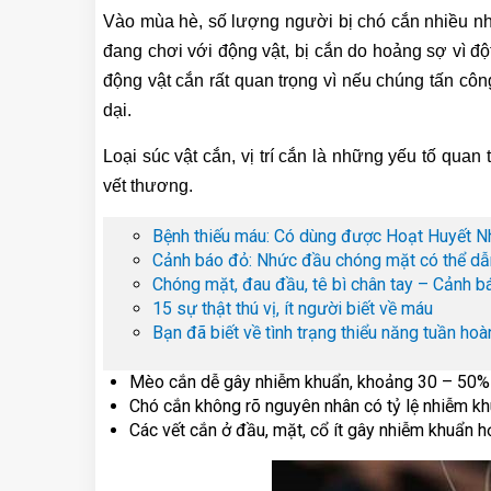
Vào mùa hè, số lượng người bị chó cắn nhiều nhất
đang chơi với động vật, bị cắn do hoảng sợ vì đột
động vật cắn rất quan trọng vì nếu chúng tấn côn
dại.
Loại súc vật cắn, vị trí cắn là những yếu tố qua
vết thương.
Bệnh thiếu máu: Có dùng được Hoạt Huyết N
Cảnh báo đỏ: Nhức đầu chóng mặt có thể dẫ
Chóng mặt, đau đầu, tê bì chân tay – Cảnh b
15 sự thật thú vị, ít người biết về máu
Bạn đã biết về tình trạng thiểu năng tuần hoà
Mèo cắn dễ gây nhiễm khuẩn, khoảng 30 – 50% 
Chó cắn không rõ nguyên nhân có tỷ lệ nhiễm 
Các vết cắn ở đầu, mặt, cổ ít gây nhiễm khuẩn hơ