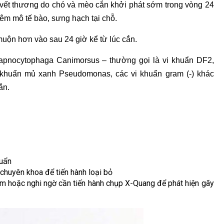
vết thương do chó và mèo cắn khởi phát sớm trong vòng 24
viêm mô tế bào, sưng hạch tại chỗ.
uộn hơn vào sau 24 giờ kể từ lúc cắn.
Capnocytophaga Canimorsus – thường gọi là vi khuẩn DF2,
ực khuẩn mủ xanh Pseudomonas, các vi khuẩn gram (-) khác
ắn.
huẩn
 chuyên khoa để tiến hành loại bỏ
ạm hoặc nghi ngờ cần tiến hành chụp X-Quang để phát hiện gãy