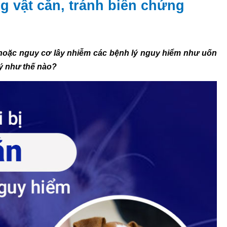
g vật cắn, tránh biến chứng
hoặc nguy cơ lây nhiễm các bệnh lý nguy hiểm như uốn
lý như thế nào?