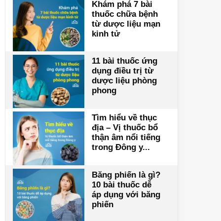
Khám phá 7 bài
thuốc chữa bệnh
từ dược liệu mạn
kinh tử
11 bài thuốc ứng
dụng điều trị từ
dược liệu phòng
phong
Tìm hiểu về thục
địa – Vị thuốc bổ
thận âm nổi tiếng
trong Đông y...
Băng phiến là gì?
10 bài thuốc dễ
áp dụng với băng
phiến