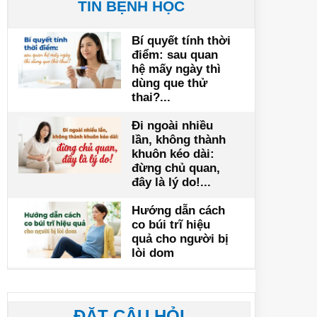
TIN BỆNH HỌC
Bí quyết tính thời
điểm: sau quan
hệ mấy ngày thì
dùng que thử
thai?...
Đi ngoài nhiều
lần, không thành
khuôn kéo dài:
đừng chủ quan,
đây là lý do!...
Hướng dẫn cách
co búi trĩ hiệu
quả cho người bị
lòi dom
ĐẶT CÂU HỎI