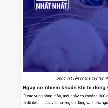
Động vật cắn có thể gây lây n
Nguy cơ nhiễm khuẩn khi bị động 
Ở các vùng nông thôn, mỗi ngày có khoảng 900 c
tế để điều trị các vết thương do động vật hoặc ng