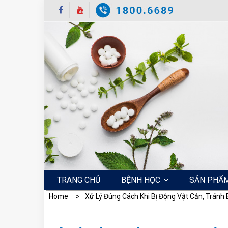
Skip
to
content
TRANG CHỦ
BỆNH HỌC
SẢN PHẨ
Home
Xử Lý Đúng Cách Khi Bị Động Vật Cắn, Tránh