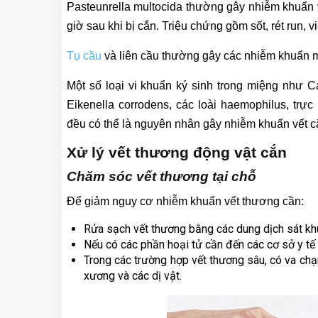
Pasteunrella multocida thường gây nhiễm khuẩn 
giờ sau khi bị cắn. Triệu chứng gồm sốt, rét run, 
Tụ cầu
và liên cầu thường gây các nhiễm khuẩn m
Một số loại vi khuẩn ký sinh trong miệng như 
Eikenella corrodens, các loài haemophilus, tr
đều có thể là nguyên nhân gây nhiễm khuẩn vết c
Xử lý vết thương động vật cắn
Chăm sóc vết thương tại chỗ
Để giảm nguy cơ nhiễm khuẩn vết thương cần:
Rửa sạch vết thương bằng các dung dịch sát k
Nếu có các phần hoại tử cần đến các cơ sở y tế
Trong các trường hợp vết thương sâu, có va ch
xương và các dị vật.