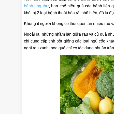
bệnh ung thư
, hạn chế hiệu quả các bệnh liên q
khỏi bị 2 loại bệnh thoái hóa rất phổ biến, đó là
Không ít người không có thói quen ăn nhiều rau v
Ngoài ra, những nhầm lẫn giữa rau và củ quả như 
chỉ cung cấp tinh bột giống các loại ngũ cốc khá
nghĩ rau xanh, hoa quả chỉ có tác dụng nhuận trà