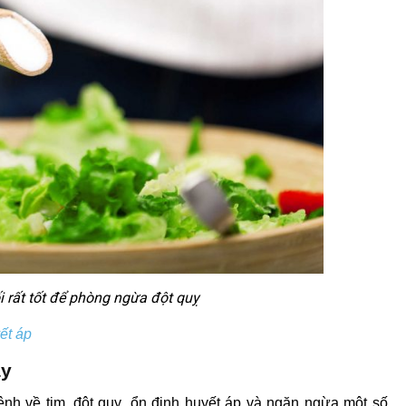
 rất tốt để phòng ngừa đột quỵ
ết áp
ây
ệnh về tim, đột quỵ, ổn định huyết áp và ngăn ngừa một số