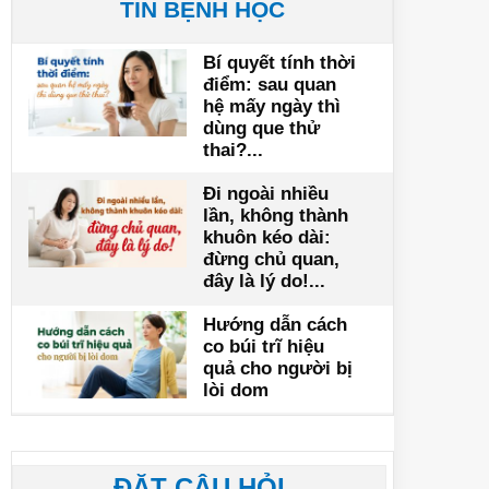
TIN BỆNH HỌC
Bí quyết tính thời
điểm: sau quan
hệ mấy ngày thì
dùng que thử
thai?...
Đi ngoài nhiều
lần, không thành
khuôn kéo dài:
đừng chủ quan,
đây là lý do!...
Hướng dẫn cách
co búi trĩ hiệu
quả cho người bị
lòi dom
ĐẶT CÂU HỎI