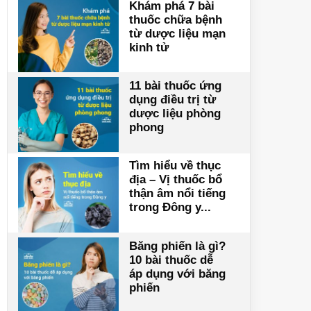
Khám phá 7 bài
thuốc chữa bệnh
từ dược liệu mạn
kinh tử
11 bài thuốc ứng
dụng điều trị từ
dược liệu phòng
phong
Tìm hiểu về thục
địa – Vị thuốc bổ
thận âm nổi tiếng
trong Đông y...
Băng phiến là gì?
10 bài thuốc dễ
áp dụng với băng
phiến