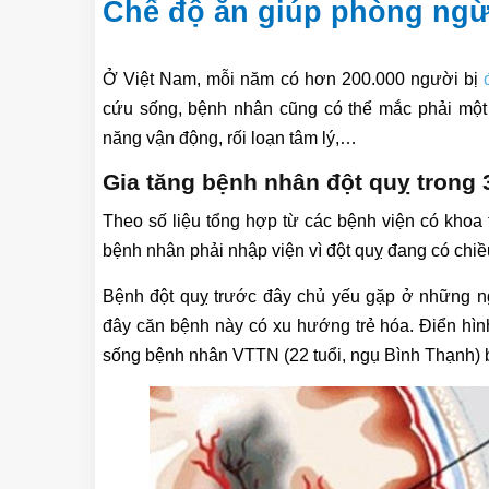
Chế độ ăn giúp phòng ngừ
Ở Việt Nam, mỗi năm có hơn 200.000 người bị
cứu sống, bệnh nhân cũng có thể mắc phải một 
năng vận động, rối loạn tâm lý,…
Gia tăng bệnh nhân đột quỵ trong 3
Theo số liệu tổng hợp từ các bệnh viện có khoa t
bệnh nhân phải nhập viện vì đột quỵ đang có chiề
Bệnh đột quỵ trước đây chủ yếu gặp ở những ngư
đây căn bệnh này có xu hướng trẻ hóa. Điển hì
sống bệnh nhân VTTN (22 tuổi, ngụ Bình Thạnh) b