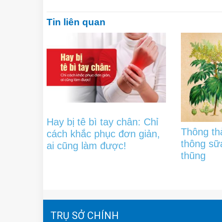
Tin liên quan
Hay bị tê bì tay chân: Chỉ
Thông thả
cách khắc phục đơn giản,
thông sữa 
ai cũng làm được!
thũng
TRỤ SỞ CHÍNH