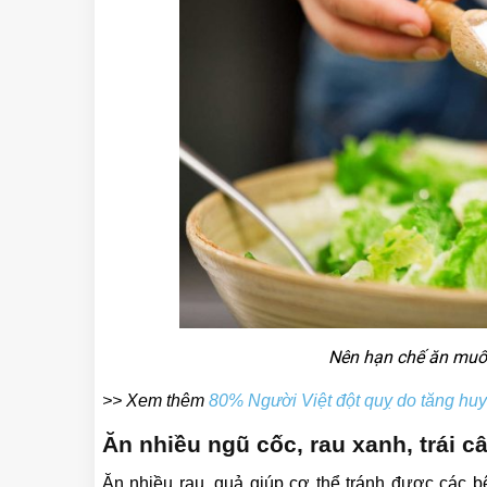
Nên hạn chế ăn muối
>> Xem thêm
80% Người Việt đột quỵ do tăng huy
Ăn nhiều ngũ cốc, rau xanh, trái c
Ăn nhiều rau, quả giúp cơ thể tránh được các b