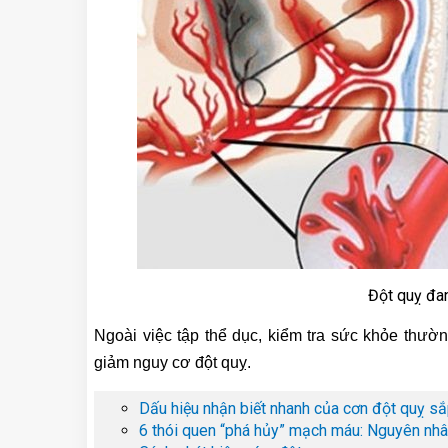
Đột quỵ đa
Ngoài việc tập thể dục, kiểm tra sức khỏe thư
giảm nguy cơ đột quỵ.
Dấu hiệu nhận biết nhanh của cơn đột quỵ sắ
6 thói quen “phá hủy” mạch máu: Nguyên nhâ