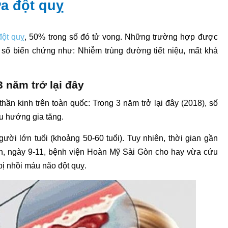
a đột quỵ
đột quỵ
, 50% trong số đó tử vong. Những trường hợp được
số biến chứng như: Nhiễm trùng đường tiết niệu, mất khả
 năm trở lại đây
hần kinh trên toàn quốc: Trong 3 năm trở lại đây (2018), số
u hướng gia tăng.
ời lớn tuổi (khoảng 50-60 tuổi). Tuy nhiên, thời gian gần
nh, ngày 9-11, bệnh viện Hoàn Mỹ Sài Gòn cho hay vừa cứu
ị nhồi máu não đột quỵ.