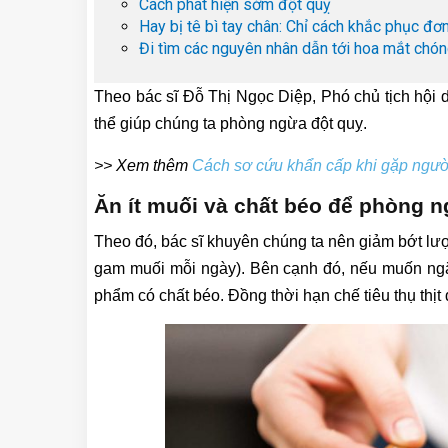
Cách phát hiện sớm đột quỵ
Hay bị tê bì tay chân: Chỉ cách khắc phục đơ
Đi tìm các nguyên nhân dẫn tới hoa mắt chó
Theo bác sĩ Đỗ Thị Ngọc Diệp, Phó chủ tịch hội
thể giúp chúng ta phòng ngừa đột quỵ.
>> Xem thêm
Cách sơ cứu khẩn cấp khi gặp người
Ăn ít muối và chất béo để phòng n
Theo đó, bác sĩ khuyên chúng ta nên giảm bớt l
gam muối mỗi ngày). Bên cạnh đó, nếu muốn ngă
phẩm có chất béo. Đồng thời hạn chế tiêu thụ thịt đỏ