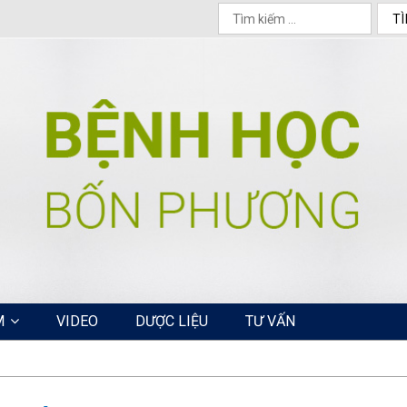
M
VIDEO
DƯỢC LIỆU
TƯ VẤN