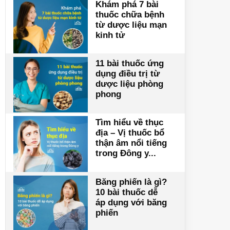
Khám phá 7 bài
thuốc chữa bệnh
từ dược liệu mạn
kinh tử
11 bài thuốc ứng
dụng điều trị từ
dược liệu phòng
phong
Tìm hiểu về thục
địa – Vị thuốc bổ
thận âm nổi tiếng
trong Đông y...
Băng phiến là gì?
10 bài thuốc dễ
áp dụng với băng
phiến