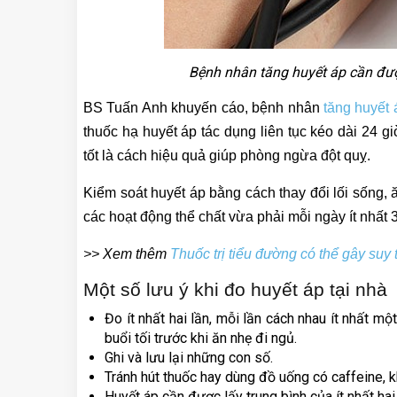
Bệnh nhân tăng huyết áp cần đượ
BS Tuấn Anh khuyến cáo, bệnh nhân
tăng huyết 
thuốc hạ huyết áp tác dụng liên tục kéo dài 24 g
tốt là cách hiệu quả giúp phòng ngừa đột quỵ.
Kiểm soát huyết áp bằng cách thay đổi lối sống, ă
các hoạt động thể chất vừa phải mỗi ngày ít nhất 
>> Xem thêm
Thuốc trị tiểu đường có thể gây suy 
Một số lưu ý khi đo huyết áp tại nhà
Đo ít nhất hai lần, mỗi lần cách nhau ít nhất m
buổi tối trước khi ăn nhẹ đi ngủ.
Ghi và lưu lại những con số.
Tránh hút thuốc hay dùng đồ uống có caffeine, k
Huyết áp cần được lấy trung bình của ít nhất hai