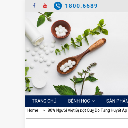
Skip
to
content
TRANG CHỦ
BỆNH HỌC
SẢN PHẨ
Home
80% Người Việt Bị Đột Quỵ Do Tăng Huyết Áp