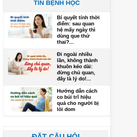
TIN BỆNH HỌC
Bí quyết tính thời
điểm: sau quan
hệ mấy ngày thì
dùng que thử
thai?...
Đi ngoài nhiều
lần, không thành
khuôn kéo dài:
đừng chủ quan,
đây là lý do!...
Hướng dẫn cách
co búi trĩ hiệu
quả cho người bị
lòi dom
ĐẶT CÂU HỎI