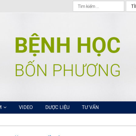
M
VIDEO
DƯỢC LIỆU
TƯ VẤN