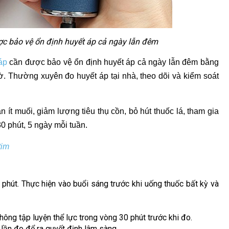
c bảo vệ ổn định huyết áp cả ngày lẫn đêm
áp
cần được bảo vệ ổn định huyết áp cả ngày lẫn đêm bằng
iờ. Thường xuyên đo huyết áp tại nhà, theo dõi và kiểm soát
n ít muối, giảm lượng tiêu thụ cồn, bỏ hút thuốc lá, tham gia
30 phút, 5 ngày mỗi tuần.
tim
ột phút. Thực hiện vào buổi sáng trước khi uống thuốc bất kỳ và
hông tập luyện thể lực trong vòng 30 phút trước khi đo.
 lần đo để ra quyết định lâm sàng.