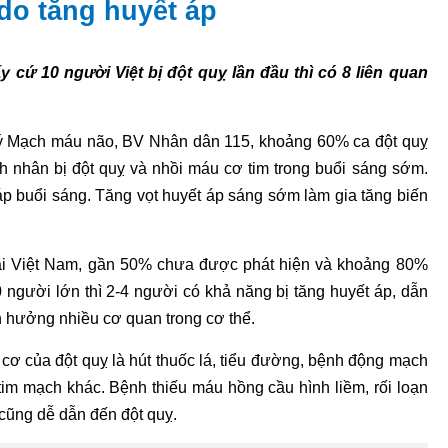
do tăng huyết áp
ứ 10 người Việt bị đột quỵ lần đầu thì có 8 liên quan
ý Mạch máu não, BV Nhân dân 115, khoảng 60% ca đột quỵ
h nhân bị đột quỵ và nhồi máu cơ tim trong buổi sáng sớm.
p buổi sáng. Tăng vọt huyết áp sáng sớm làm gia tăng biến
 tại Việt Nam, gần 50% chưa được phát hiện và khoảng 80%
 người lớn thì 2-4 người có khả năng bị tăng huyết áp, dẫn
h hưởng nhiều cơ quan trong cơ thể.
 cơ của đột quỵ là hút thuốc lá, tiểu đường, bệnh động mạch
tim mạch khác. Bệnh thiếu máu hồng cầu hình liềm, rối loạn
cũng dễ dẫn đến đột quỵ.