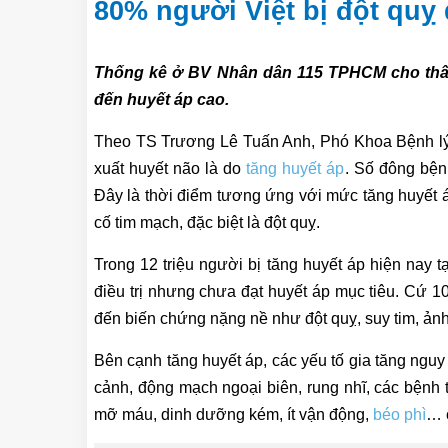
80% người Việt bị đột quỵ 
Thống kê ở BV Nhân dân 115 TPHCM cho thấy c
đến huyết áp cao.
Theo TS Trương Lê Tuấn Anh, Phó Khoa Bệnh l
xuất huyết não là do
tăng huyết áp
. Số đông bện
Đây là thời điểm tương ứng với mức tăng huyết á
cố tim mạch, đặc biệt là đột quỵ.
Trong 12 triệu người bị tăng huyết áp hiện nay
điều trị nhưng chưa đạt huyết áp mục tiêu. Cứ 10
đến biến chứng nặng nề như đột quỵ, suy tim, ản
Bên cạnh tăng huyết áp, các yếu tố gia tăng nguy
cảnh, động mạch ngoại biên, rung nhĩ, các bệnh 
mỡ máu, dinh dưỡng kém, ít vận động,
béo phì
… 