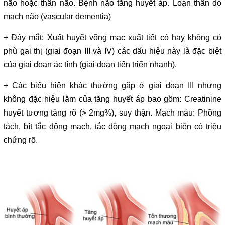
não hoặc thân não. Bệnh não tăng huyết áp. Loạn thần do
mạch não (vascular dementia)
+ Đáy mắt: Xuất huyết võng mạc xuất tiết có hay không có
phù gai thị (giai đoạn III và IV) các dấu hiệu này là đặc biệt
của giai đoạn ác tính (giai đoạn tiến triển nhanh).
+ Các biểu hiện khác thường gặp ở giai đoạn III nhưng
không đặc hiệu lắm của tăng huyết áp bao gồm: Creatinine
huyết tương tăng rõ (> 2mg%), suy thận. Mạch máu: Phồng
tách, bít tắc động mạch, tắc động mạch ngoại biên có triệu
chứng rõ.