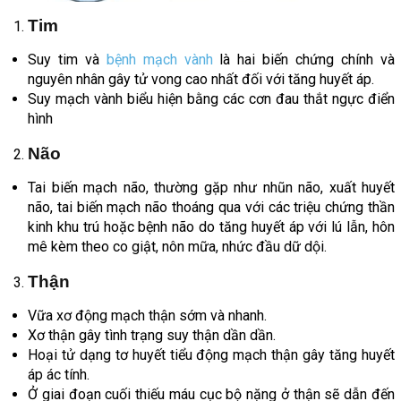
Tim
Suy tim và
bệnh mạch vành
là hai biến chứng chính và
nguyên nhân gây tử vong cao nhất đối với tăng huyết áp.
Suy mạch vành biểu hiện bằng các cơn đau thắt ngực điển
hình
Não
Tai biến mạch não, thường gặp như nhũn não, xuất huyết
não, tai biến mạch não thoáng qua với các triệu chứng thần
kinh khu trú hoặc bệnh não do tăng huyết áp với lú lẫn, hôn
mê kèm theo co giật, nôn mữa, nhức đầu dữ dội.
Thận
Vữa xơ động mạch thận sớm và nhanh.
Xơ thận gây tình trạng suy thận dần dần.
Hoại tử dạng tơ huyết tiểu động mạch thận gây tăng huyết
áp ác tính.
Ở giai đoạn cuối thiếu máu cục bộ nặng ở thận sẽ dẫn đến