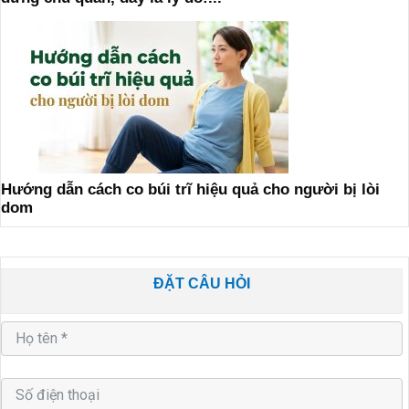
Hướng dẫn cách co búi trĩ hiệu quả cho người bị lòi
dom
ĐẶT CÂU HỎI