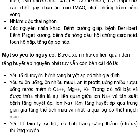
thảo, carbenoxolone, A.C.T.H. Corticoides, Cyclosporine,
các chất gây chán ăn, các IMAO, chất chống trầm cảm
vòng.
Nhiễm độc thai nghén
Các nguyên nhân khác: Bệnh cường giáp, bệnh Beri-beri.
Bệnh Paget xương, bệnh đa hồng cầu, hội chứng carcinoid,
toan hô hấp, tăng áp sọ não…
Một số yếu tố nguy cơ:
Được xem như có liên quan đến
tăng huyết áp nguyên phát tuy vẫn còn bàn cãi đó là:
Yếu tố di truyền, bệnh tăng huyết áp có tính gia đình.
Yếu tố ăn uống, ăn nhiều muối, ăn ít protit, uống nhiều rượu,
uống nước mềm ít Ca++, Mg++, K+. Trong đó nổi bật và
được thừa nhận là sự liên quan giữa ion Na+ và tần suất
bệnh tăng huyết áp. Ion Na+ làm tăng huyết áp qua trung
gian gia tăng thể tích máu và nhất là qua sự co thắt mạch
máu.
Yếu tố tâm lý xã hội, có tình trạng căng thẳng (stress)
thường xuyên.