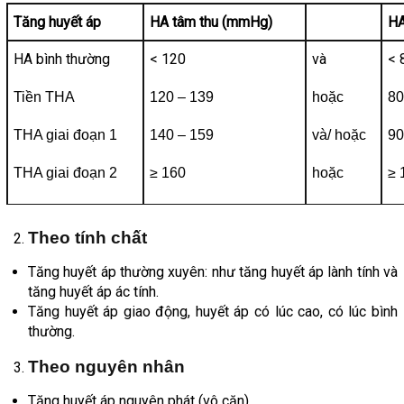
Tăng huyết áp
HA tâm thu (mmHg)
HA
HA bình thường
< 120
và
< 
Tiền THA
120 – 139
hoặc
80
THA giai đoạn 1
140 – 159
và/ hoặc
90
THA giai đoạn 2
≥ 160
hoặc
≥ 
Theo tính chất
Tăng huyết áp thường xuyên: như tăng huyết áp lành tính và
tăng huyết áp ác tính.
Tăng huyết áp giao động, huyết áp có lúc cao, có lúc bình
thường.
Theo nguyên nhân
Tăng huyết áp nguyên phát (vô căn).