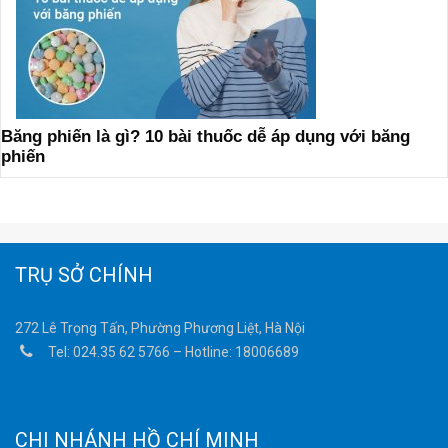
Băng phiến là gì? 10 bài thuốc dễ áp dụng với băng
phiến
TRỤ SỞ CHÍNH
272 Lê Trọng Tấn, Phường Phương Liệt, Hà Nội
Tel:
024.35 62 5766
– Hotline:
18006689
CHI NHÁNH HỒ CHÍ MINH