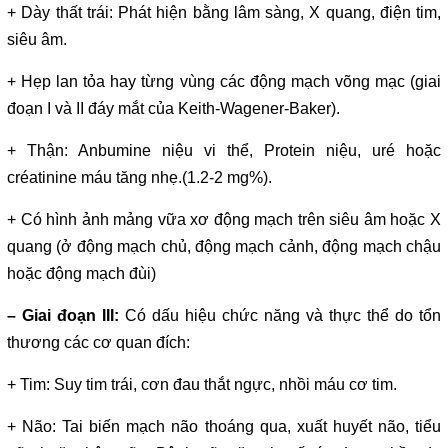
+ Dày thất trái: Phát hiện bằng lâm sàng, X quang, điện tim,
siêu âm.
+ Hẹp lan tỏa hay từng vùng các động mạch võng mạc (giai
đoạn I và II đáy mắt của Keith-Wagener-Baker).
+ Thận: Anbumine niệu vi thể, Protein niệu, uré hoặc
créatinine máu tăng nhẹ.(1.2-2 mg%).
+ Có hình ảnh mảng vữa xơ động mạch trên siêu âm hoặc X
quang (ở động mạch chủ, động mạch cảnh, động mạch chậu
hoặc động mạch đùi)
– Giai đoạn III:
Có dấu hiệu chức năng và thực thể do tổn
thương các cơ quan đích:
+ Tim: Suy tim trái, cơn đau thắt ngực, nhồi máu cơ tim.
+ Não: Tai biến mạch não thoáng qua, xuất huyết não, tiểu