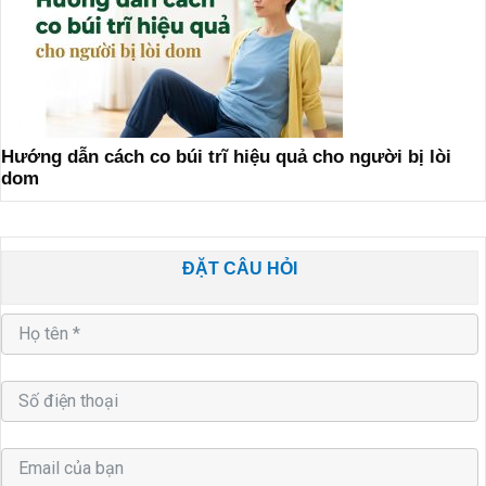
Hướng dẫn cách co búi trĩ hiệu quả cho người bị lòi
dom
ĐẶT CÂU HỎI