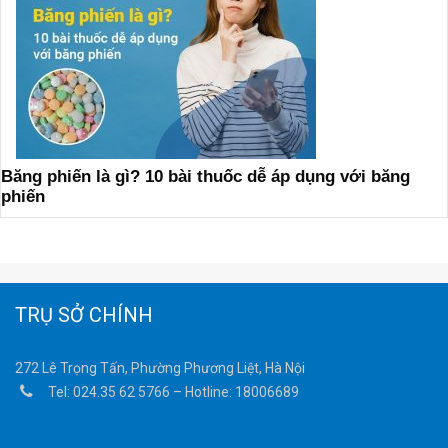
Băng phiến là gì? 10 bài thuốc dễ áp dụng với băng
phiến
TRỤ SỞ CHÍNH
272 Lê Trọng Tấn, Phường Phương Liệt, Hà Nội
Tel:
024.35 62 5766
– Hotline:
18006689