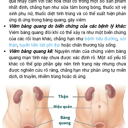
quá nhạy cảm với các hóa chất có trong một số sản phẩm
nhất định, chẳng hạn như sữa tắm bong bóng, thuốc xịt vệ
sinh phụ nữ, thuốc diệt tinh trùng và có thể xuất hiện phản
ứng dị ứng trong bàng quang, gây viêm.
Viêm bàng quang do biến chứng của các bệnh lý khác:
Viêm bàng quang đôi khi có thể xảy ra như một biến chứng
của các rối loạn khác, chẳng hạn như
bệnh tiểu đường
,
sỏi
thận
,
tuyến tiền liệt phì đại
hoặc chấn thương tủy sống.
Viêm bàng quang kẽ:
Nguyên nhân của chứng viêm bàng
quang mạn tính này chưa được xác định rõ. Một số yếu tố
khác có thể góp phần gây nên tình trạng này nhưng chưa
được nghiên cứu rõ ràng, chẳng hạn như phản ứng tự miễn
dịch, di truyền, nhiễm trùng hoặc dị ứng.