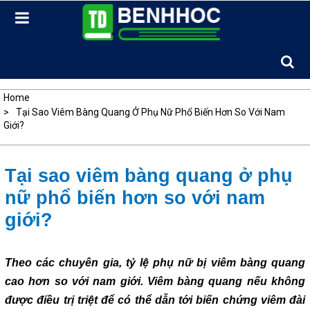
Skip
to
content
Home
Tại Sao Viêm Bàng Quang Ở Phụ Nữ Phổ Biến Hơn So Với Nam
Giới?
Tại sao viêm bàng quang ở phụ
nữ phổ biến hơn so với nam
giới?
Theo các chuyên gia, tỷ lệ phụ nữ bị viêm bàng quang
cao hơn so với nam giới. Viêm bàng quang nếu không
được điều trị triệt để có thể dẫn tới biến chứng viêm đài