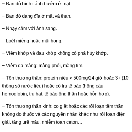
− Ban đỏ hình cánh bướm ở mặt.
− Ban đỏ dạng đĩa ở mặt và than.
− Nhạy cảm với ánh sang.
− Loét miệng hoặc mũi họng.
− Viêm khớp và đau khớp không có phá hủy khớp.
− Viêm đa màng: màng phổi, màng tim.
− Tổn thương thận: protein niệu > 500mg/24 giờ hoặc 3+ (10
thông số nước tiểu) hoặc có trụ tế bào (hồng cầu,
hemoglobin, trụ hạt, tế bào ống thận hoặc hỗn hợp).
− Tổn thương thần kinh: co giật hoặc các rối loạn tâm thần
không do thuốc và các nguyên nhân khác như rối loạn điện
giải, tăng urê máu, nhiễm toan ceton…