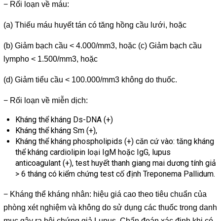
− Rối loạn về máu:
(a) Thiếu máu huyết tán có tăng hồng cầu lưới, hoặc
(b) Giảm bạch cầu < 4.000/mm3, hoặc (c) Giảm bạch cầu
lympho < 1.500/mm3, hoặc
(d) Giảm tiểu cầu < 100.000/mm3 không do thuốc.
− Rối loạn về miễn dịch:
Kháng thể kháng Ds-DNA (+)
Kháng thể kháng Sm (+),
Kháng thể kháng phospholipids (+) căn cứ vào: tăng kháng
thể kháng cardiolipin loại IgM hoặc IgG, lupus
anticoagulant (+), test huyết thanh giang mai dương tính giả
> 6 tháng có kiểm chứng test cố định Treponema Pallidum.
− Kháng thể kháng nhân: hiệu giá cao theo tiêu chuẩn của
phòng xét nghiệm và không do sử dụng các thuốc trong danh
mục gây ra hội chứng giả Lupus. Chẩn đoán xác định khi có