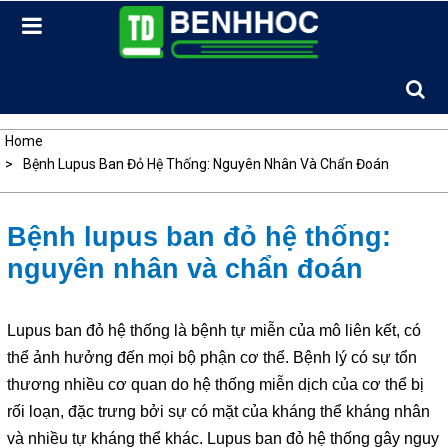
Skip
to
content
Home
Bệnh Lupus Ban Đỏ Hệ Thống: Nguyên Nhân Và Chẩn Đoán
Bệnh lupus ban đỏ hệ thống:
nguyên nhân và chẩn đoán
Lupus ban đỏ hệ thống là bệnh tự miễn của mô liên kết, có
thể ảnh hưởng đến mọi bộ phận cơ thể. Bệnh lý có sự tổn
thương nhiều cơ quan do hệ thống miễn dịch của cơ thể bị
rối loạn, đặc trưng bởi sự có mặt của kháng thể kháng nhân
và nhiều tự kháng thể khác. Lupus ban đỏ hệ thống gây nguy