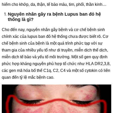
hiểm cho khớp, da, thận, tế bào máu, tim, phổi, thần kinh…
Nguyên nhân gây ra bệnh Lupus ban đỏ hệ
thống là gì?
Cho đến nay, nguyên nhân gây bệnh và cơ chế bệnh sinh
chính xác của lupus ban đỏ hệ thống chưa được biết rõ. Cơ
chế bệnh sinh của bệnh là một quá trình phức tạp với sự
tham gia của nhiều yếu tố như di truyền, miễn dịch thể dịch,
miễn dịch tế bào và yếu tố môi trường. Một số gen quy định
phức hợp kháng nguyên phù hợp tổ chức như HLA DR2,3,8,
các gen mã hóa bổ thể C1q, C2, C4 và một số cytokin có liên
quan đến tỷ lệ mắc bệnh cao.