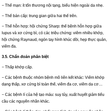
− Thể mạn: ít tổn thương nội tạng, biểu hiện ngoài da nhẹ.
− Thể bán cấp: trung gian giữa hai thể trên.
− Thể hỗn hợp: hội chứng Sharp: thể bệnh hỗn hợp giữa
lupus và xơ cứng bì, có các triệu chứng: viêm nhiều khớp,
hội chứng Raynaud, ngón tay hình khúc dồi, hẹp thực quản,
viêm đa.
3.5. Chẩn đoán phân biệt
− Thấp khớp cấp.
− Các bệnh thuộc nhóm bệnh mô liên kết khác: Viêm khớp
dạng thấp, xơ cứng bì toàn thể, viêm đa cơ, viêm da cơ…
− Các bệnh lí của hệ tạo máu: suy tủy, xuất huyết giảm tiểu
cầu các nguyên nhân khác.