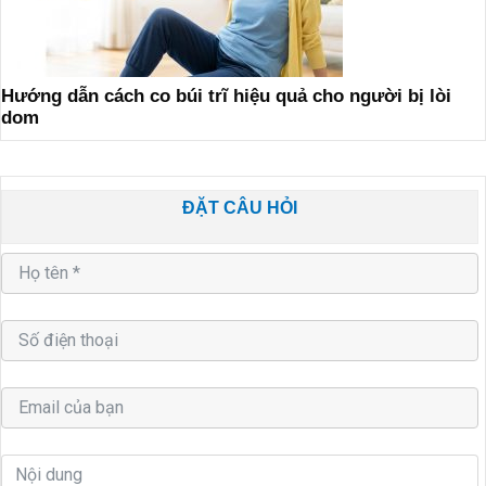
Hướng dẫn cách co búi trĩ hiệu quả cho người bị lòi
dom
ĐẶT CÂU HỎI