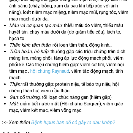
ánh sáng (cháy, bỏng, xạm da sau khi tiếp xúc với ánh
nắng), loét niêm mạc miệng, niêm mạc mũi, rụng tóc, viêm
mao mạch dưới da..
Máu và cơ quan tạo máu
: thiếu máu do viêm, thiếu máu
huyết tán, chảy máu dưới da (do giảm tiểu cầu), lách to,
hạch to.
Thần kinh tâm thần
: rối loạn tâm thần, động kinh…
Tuần hoàn, hô hấp
: thường gặp các triệu chứng tràn dịch
màng tim, màng phổi, tăng áp lực động mạch phổi, viêm
phổi kẽ. Các triệu chứng hiếm gặp: viêm cơ tim, viêm nội
tâm mạc ,
hội chứng Raynaud
, viêm tắc động mạch, tĩnh
mạch…
Thận:
rất thường gặp: protein niệu, tế bào trụ niệu, hội
chứng thận hư, viêm cầu thận…
Gan
: cổ trướng, rối loạn chức năng gan (hiếm gặp).
Mắt:
giảm tiết nước mắt (Hội chứng Sjogren), viêm giác
mạc, viêm kết mạc, viêm võng mạc.
>> Xem thêm
Bệnh lupus ban đỏ có gây ra đau khớp?