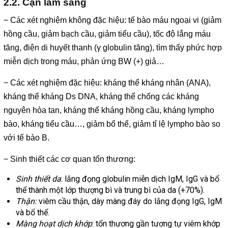
2.2. Cận lâm sàng
− Các xét nghiệm không đặc hiệu: tế bào máu ngoại vi (giảm
hồng cầu, giảm bạch cầu, giảm tiểu cầu), tốc độ lắng máu
tăng, điện di huyết thanh (γ globulin tăng), tìm thấy phức hợp
miễn dịch trong máu, phản ứng BW (+) giả…
− Các xét nghiệm đặc hiệu: kháng thể kháng nhân (ANA),
kháng thể kháng Ds DNA, kháng thể chống các kháng
nguyên hòa tan, kháng thể kháng hồng cầu, kháng lympho
bào, kháng tiểu cầu…, giảm bổ thể, giảm tỉ lệ lympho bào so
với tế bào B.
− Sinh thiết các cơ quan tổn thương:
Sinh thiết da
: lắng đọng globulin miễn dịch IgM, IgG và bổ
thể thành một lớp thượng bì và trung bì của da (+70%).
Thận:
viêm cầu thận, dày màng đáy do lắng đọng IgG, IgM
và bổ thể.
Màng hoạt dịch khớp
: tổn thương gần tương tự viêm khớp