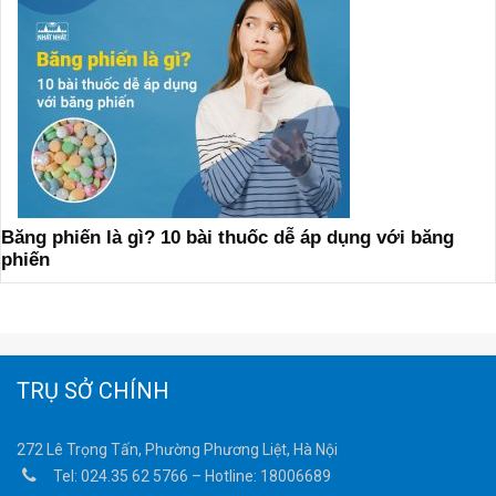
Băng phiến là gì? 10 bài thuốc dễ áp dụng với băng
phiến
TRỤ SỞ CHÍNH
272 Lê Trọng Tấn, Phường Phương Liệt, Hà Nội
Tel:
024.35 62 5766
– Hotline:
18006689