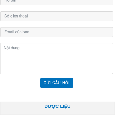
GỬI CÂU HỎI
DƯỢC LIỆU