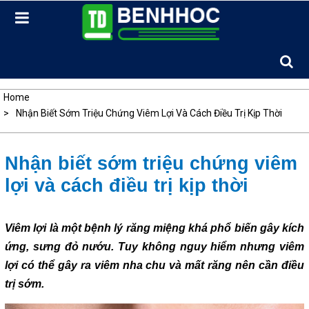
Skip
to
content
Home
Nhận Biết Sớm Triệu Chứng Viêm Lợi Và Cách Điều Trị Kịp Thời
Nhận biết sớm triệu chứng viêm
lợi và cách điều trị kịp thời
Viêm lợi là một bệnh lý răng miệng khá phổ biến gây kích
ứng, sưng đỏ nướu. Tuy không nguy hiểm nhưng viêm
lợi có thể gây ra viêm nha chu và mất răng nên cần điều
trị sớm.