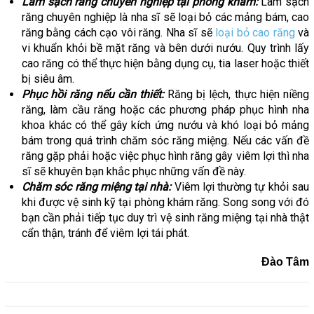
Làm sạch răng chuyên nghiệp tại phòng khám:
Làm sạch
răng chuyên nghiệp là nha sĩ sẽ loại bỏ các mảng bám, cao
răng bằng cách cạo vôi răng. Nha sĩ sẽ
loại bỏ cao răng
và
vi khuẩn khỏi bề mặt răng và bên dưới nướu. Quy trình lấy
cao răng có thể thực hiện bằng dụng cụ, tia laser hoặc thiết
bị siêu âm.
Phục hồi răng nếu cần thiết:
Răng bị lệch, thực hiện niềng
răng, làm cầu răng hoặc các phương pháp phục hình nha
khoa khác có thể gây kích ứng nướu và khó loại bỏ mảng
bám trong quá trình chăm sóc răng miệng. Nếu các vấn đề
răng gặp phải hoặc việc phục hình răng gây viêm lợi thì nha
sĩ sẽ khuyên bạn khắc phục những vấn đề này.
Chăm sóc răng miệng tại nhà:
Viêm lợi thường tự khỏi sau
khi được vệ sinh kỹ tại phòng khám răng. Song song với đó
bạn cần phải tiếp tục duy trì vệ sinh răng miệng tại nhà thật
cẩn thận, tránh để viêm lợi tái phát.
Đào Tâm