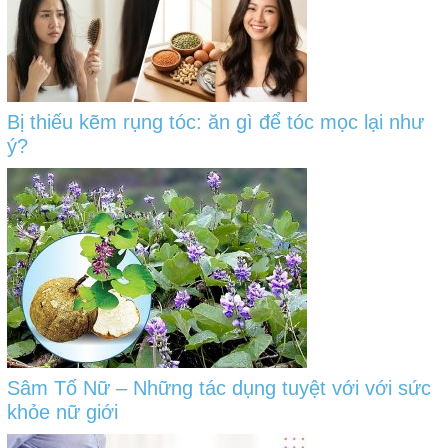
Bị thiếu kẽm rụng tóc: ăn gì để tóc mọc lại như
ý?
Sâm Tố Nữ – Những tác dụng tuyệt với với sức
khỏe nữ giới