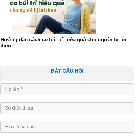
Hướng dẫn cách co búi trĩ hiệu quả cho người bị lòi
dom
ĐẶT CÂU HỎI