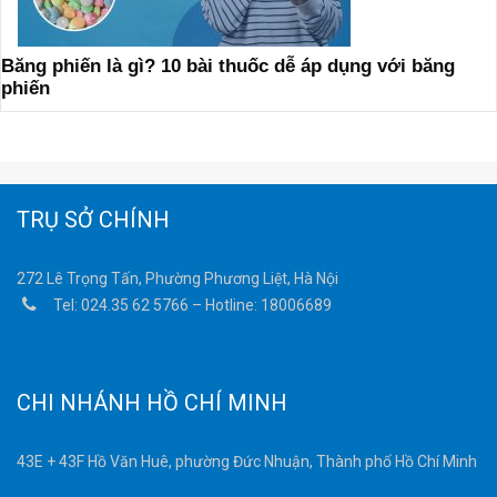
Băng phiến là gì? 10 bài thuốc dễ áp dụng với băng
phiến
TRỤ SỞ CHÍNH
272 Lê Trọng Tấn, Phường Phương Liệt, Hà Nội
Tel:
024.35 62 5766
– Hotline:
18006689
CHI NHÁNH HỒ CHÍ MINH
43E + 43F Hồ Văn Huê, phường Đức Nhuận, Thành phố Hồ Chí Minh