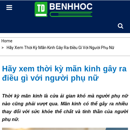
Skip
to
content
Home
Hãy Xem Thời Kỳ Mãn Kinh Gây Ra Điều Gì Với Người Phụ Nữ
Hãy xem thời kỳ mãn kinh gây ra
điều gì với người phụ nữ
Thời kỳ mãn kinh là cửa ải gian khó mà người phụ nữ
nào cũng phải vượt qua. Mãn kinh có thể gây ra nhiều
thay đổi với sức khỏe thể chất và tinh thần của người
phụ nữ.