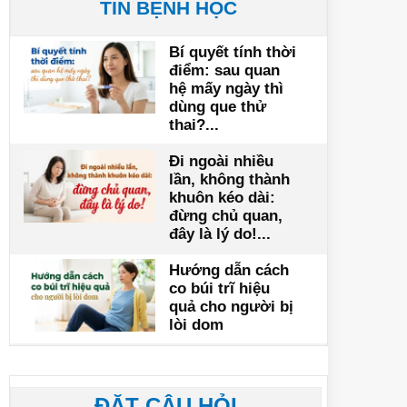
TIN BỆNH HỌC
Bí quyết tính thời
điểm: sau quan
hệ mấy ngày thì
dùng que thử
thai?...
Đi ngoài nhiều
lần, không thành
khuôn kéo dài:
đừng chủ quan,
đây là lý do!...
Hướng dẫn cách
co búi trĩ hiệu
quả cho người bị
lòi dom
ĐẶT CÂU HỎI