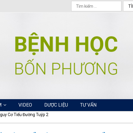
M
VIDEO
DƯỢC LIỆU
TƯ VẤN
Nguy Cơ Tiểu Đường Tuýp 2