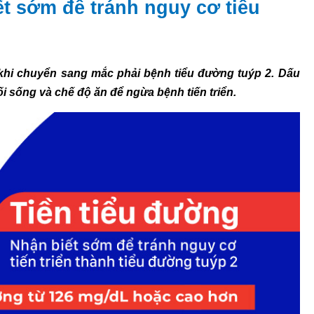
ết sớm để tránh nguy cơ tiểu
 khi chuyển sang mắc phải bệnh tiểu đường tuýp 2. Dấu
ối sống và chế độ ăn để ngừa bệnh tiến triển.