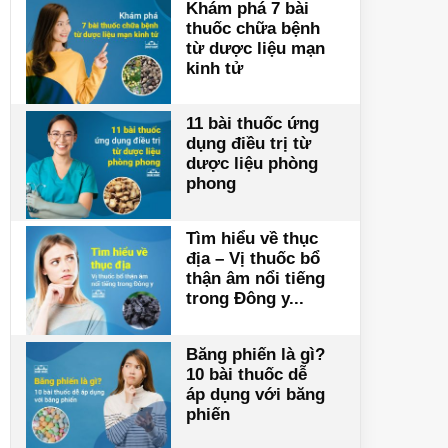
Khám phá 7 bài
thuốc chữa bệnh
từ dược liệu mạn
kinh tử
11 bài thuốc ứng
dụng điều trị từ
dược liệu phòng
phong
Tìm hiểu về thục
địa – Vị thuốc bổ
thận âm nổi tiếng
trong Đông y...
Băng phiến là gì?
10 bài thuốc dễ
áp dụng với băng
phiến